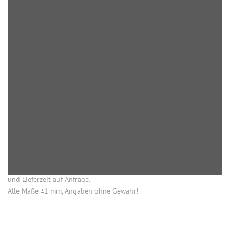
Artikelnummer
MR AlphaCap 38-400 trans
HINWEISE
Öffnung (innen) = Öffnung bei aufgesetztem Verschluss.
Einige Artikel dieser Serie sind keine Lagerware. Mindestmengen
und Lieferzeit auf Anfrage.
Alle Maße ±1 mm, Angaben ohne Gewähr!