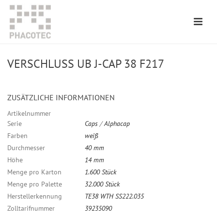
VERSCHLUSS UB J-CAP 38 F217
ZUSÄTZLICHE INFORMATIONEN
Artikelnummer
Serie
Caps
/
Alphacap
Farben
weiß
Durchmesser
40 mm
Höhe
14 mm
Menge pro Karton
1.600 Stück
Menge pro Palette
32.000 Stück
Herstellerkennung
TE38 WTH SS222.035
Zolltarifnummer
39235090