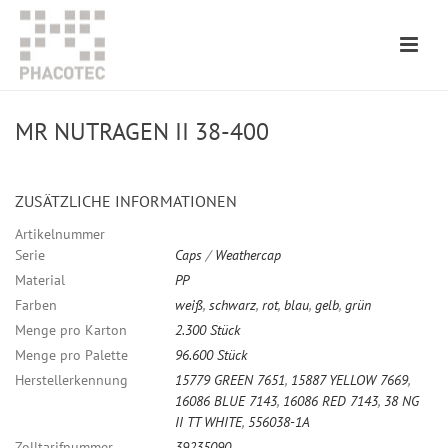
MR NUTRAGEN II 38-400
ZUSÄTZLICHE INFORMATIONEN
Artikelnummer
Serie
Caps
/
Weathercap
Material
PP
Farben
weiß
,
schwarz
,
rot
,
blau
,
gelb
,
grün
Menge pro Karton
2.300 Stück
Menge pro Palette
96.600 Stück
Herstellerkennung
15779 GREEN 7651
,
15887 YELLOW 7669
,
16086 BLUE 7143
,
16086 RED 7143
,
38 NG
II TT WHITE
,
556038-1A
Zolltarifnummer
39235090