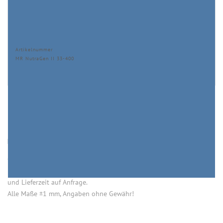
Artikelnummer
MR NutraGen II 33-400
HINWEISE
Öffnung (innen) = Öffnung bei aufgesetztem Verschluss.
Einige Artikel dieser Serie sind keine Lagerware. Mindestmengen
und Lieferzeit auf Anfrage.
Alle Maße ±1 mm, Angaben ohne Gewähr!