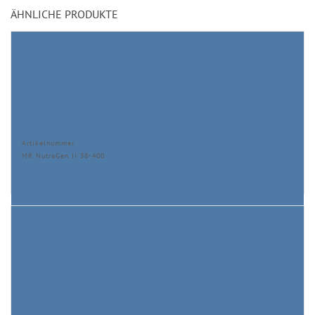
ÄHNLICHE PRODUKTE
Artikelnummer
MR NutraGen II 38-400