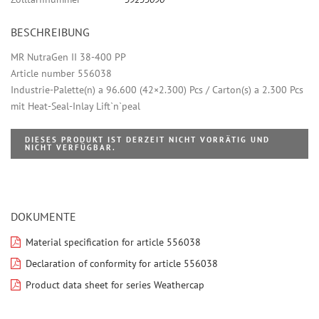
BESCHREIBUNG
MR NutraGen II 38-400 PP
Article number 556038
Industrie-Palette(n) a 96.600 (42×2.300) Pcs / Carton(s) a 2.300 Pcs
mit Heat-Seal-Inlay Lift`n`peal
DIESES PRODUKT IST DERZEIT NICHT VORRÄTIG UND
NICHT VERFÜGBAR.
DOKUMENTE
Material specification for article 556038
Declaration of conformity for article 556038
Product data sheet for series Weathercap