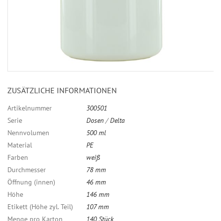
ZUSÄTZLICHE INFORMATIONEN
Artikelnummer
300501
Serie
Dosen
/
Delta
Nennvolumen
500 ml
Material
PE
Farben
weiß
Durchmesser
78 mm
Öffnung (innen)
46 mm
Höhe
146 mm
Etikett (Höhe zyl. Teil)
107 mm
Menge pro Karton
140 Stück