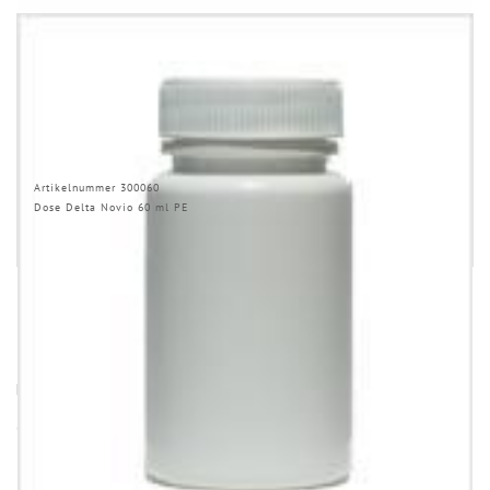
Artikelnummer 300060
Dose Delta Novio 60 ml PE
HINWEISE
Öffnung (innen) = Öffnung bei aufgesetztem Verschluss.
Einige Artikel dieser Serie sind keine Lagerware. Mindestmengen
und Lieferzeit auf Anfrage.