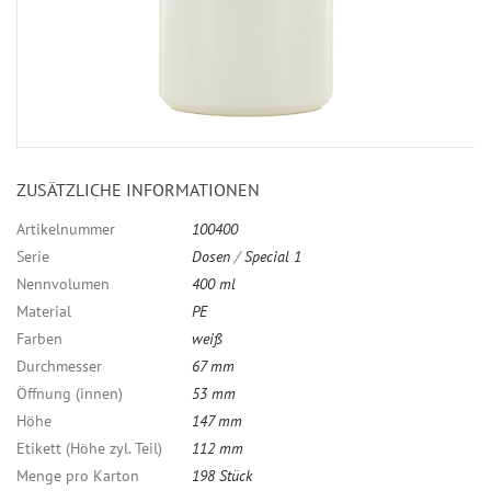
ZUSÄTZLICHE INFORMATIONEN
Artikelnummer
100400
Serie
Dosen
/
Special 1
Nennvolumen
400 ml
Material
PE
Farben
weiß
Durchmesser
67 mm
Öffnung (innen)
53 mm
Höhe
147 mm
Etikett (Höhe zyl. Teil)
112 mm
Menge pro Karton
198 Stück