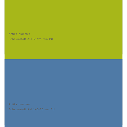
Artikelnummer
Schaumstoff AM 33×25 mm PU
Artikelnummer
Schaumstoff AM 140×70 mm PU