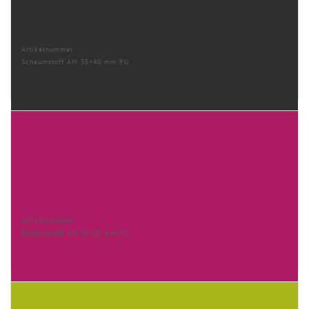
Artikelnummer
Schaumstoff AM 35×40 mm PU
Artikelnummer
Schaumstoff AM 50×20 mm PU