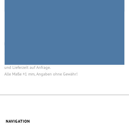
HINWEISE
Öffnung (innen) = Öffnung bei aufgesetztem Verschluss.
Einige Artikel dieser Serie sind keine Lagerware. Mindestmengen
und Lieferzeit auf Anfrage.
Alle Maße ±1 mm, Angaben ohne Gewähr!
NAVIGATION