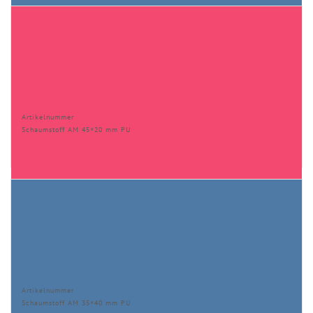
Artikelnummer
Schaumstoff AM 45×20 mm PU
Artikelnummer
Schaumstoff AM 35×40 mm PU