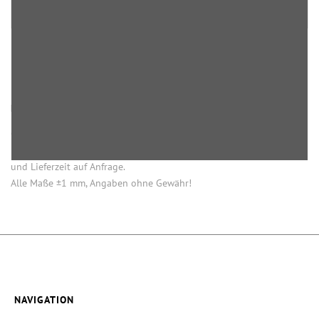
HINWEISE
Öffnung (innen) = Öffnung bei aufgesetztem Verschluss.
Einige Artikel dieser Serie sind keine Lagerware. Mindestmengen
und Lieferzeit auf Anfrage.
Alle Maße ±1 mm, Angaben ohne Gewähr!
NAVIGATION