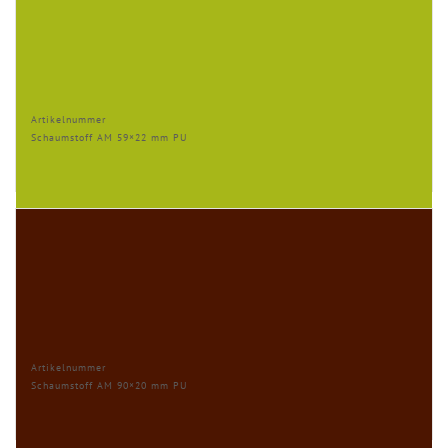
Artikelnummer
Schaumstoff AM 59×22 mm PU
Artikelnummer
Schaumstoff AM 90×20 mm PU