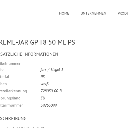
HOME
UNTERNEHMEN
PROD
REME-JAR GP T8 50 ML PS
SÄTZLICHE INFORMATIONEN
tikelnummer
ie
jars
/
Tiegel 1
terial
PS
rben
weiß
rstellerkennung
728050-00-B
sprungsland
EU
lltarifnummer
39263099
ESCHREIBUNG