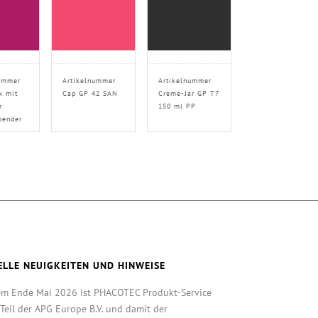
ummer
Artikelnummer
Artikelnummer
k mit
Cap GP 42 SAN
Creme-Jar GP T7
r
150 ml PP
pender
ELLE NEUIGKEITEN UND HINWEISE
em Ende Mai 2026 ist PHACOTEC Produkt-Service
eil der APG Europe B.V. und damit der