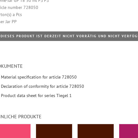
eme-Jar GP T8 50 ml PS PS
ticle number 728050
ton(s) a Pcs
er Jar PP
DIESES PRODUKT IST DERZEIT NICHT VORRÄTIG UND NICHT VERFÜ
OKUMENTE
Material specification for article 728050
Declaration of conformity for article 728050
Product data sheet for series Tiegel 1
NLICHE PRODUKTE