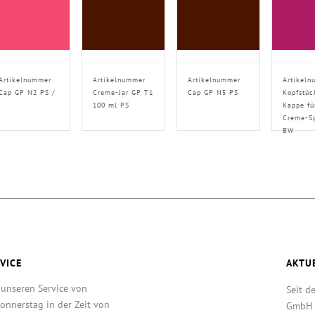
Artikelnummer
Artikelnummer
Artikelnummer
Artikeln
Cap GP N2 PS /
Creme-Jar GP T1
Cap GP N5 PS
Kopfstüc
100 ml PS
Kappe fü
Creme-S
BW
VICE
AKTU
 unseren Service von
Seit d
onnerstag in der Zeit von
GmbH T