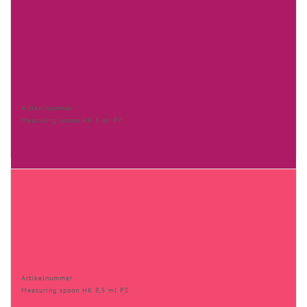
Artikelnummer
Measuring spoon HK 3 ml PP
Artikelnummer
Measuring spoon HK 8,5 ml PS