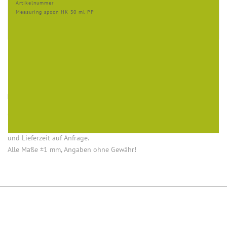
Artikelnummer
Measuring spoon HK 30 ml PP
HINWEISE
Öffnung (innen) = Öffnung bei aufgesetztem Verschluss.
Einige Artikel dieser Serie sind keine Lagerware. Mindestmengen
und Lieferzeit auf Anfrage.
Alle Maße ±1 mm, Angaben ohne Gewähr!