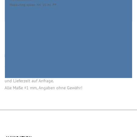
Measuring spoon HK 15 ml PP
HINWEISE
Öffnung (innen) = Öffnung bei aufgesetztem Verschluss.
Einige Artikel dieser Serie sind keine Lagerware. Mindestmengen
und Lieferzeit auf Anfrage.
Alle Maße ±1 mm, Angaben ohne Gewähr!