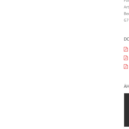
Fo
Ar
Beu
G7
D
ÄH