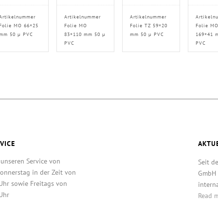
Artikelnummer
Artikelnummer
Artikelnummer
Artikeln
Folie MO 66×25
Folie MO
Folie TZ 59×20
Folie M
mm 50 µ PVC
83×110 mm 50 µ
mm 50 µ PVC
169×41 
PVC
PVC
VICE
AKTU
 unseren Service von
Seit d
onnerstag in der Zeit von
GmbH T
Uhr sowie Freitags von
intern
Uhr
Read 