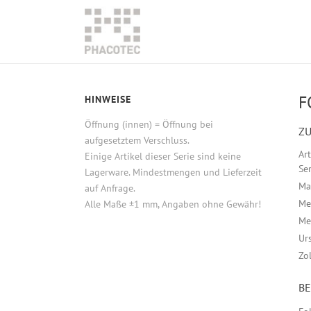
F
HINWEISE
Öffnung (innen) = Öffnung bei
ZU
aufgesetztem Verschluss.
Ar
Einige Artikel dieser Serie sind keine
Ser
Lagerware. Mindestmengen und Lieferzeit
Ma
auf Anfrage.
Me
Alle Maße ±1 mm, Angaben ohne Gewähr!
Me
Ur
Zo
B