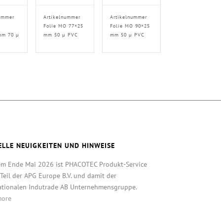
ummer
Artikelnummer
Artikelnummer
O
Folie MO 77×25
Folie MO 90×25
mm 70 µ
mm 50 µ PVC
mm 50 µ PVC
ELLE NEUIGKEITEN UND HINWEISE
em Ende Mai 2026 ist PHACOTEC Produkt-Service
eil der APG Europe B.V. und damit der
ationalen Indutrade AB Unternehmensgruppe.
more