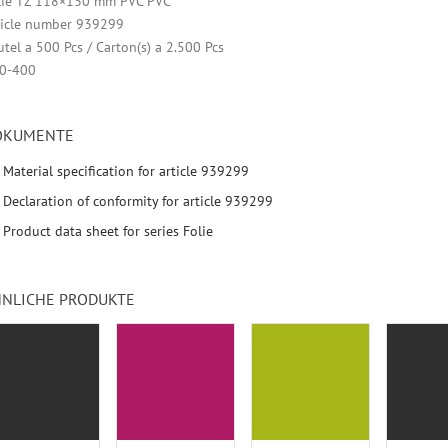
lie TZ 118×130 mm PVC PVC
ticle number 939299
tel a 500 Pcs / Carton(s) a 2.500 Pcs
0-400
OKUMENTE
Material specification for article 939299
Declaration of conformity for article 939299
Product data sheet for series Folie
NLICHE PRODUKTE