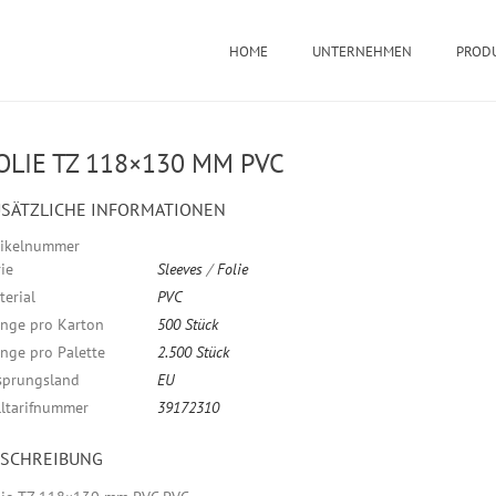
HOME
UNTERNEHMEN
PROD
OLIE TZ 118×130 MM PVC
SÄTZLICHE INFORMATIONEN
tikelnummer
ie
Sleeves
/
Folie
terial
PVC
nge pro Karton
500 Stück
nge pro Palette
2.500 Stück
sprungsland
EU
lltarifnummer
39172310
ESCHREIBUNG