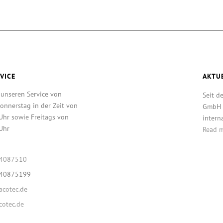
VICE
AKTU
 unseren Service von
Seit d
onnerstag in der Zeit von
GmbH T
Uhr sowie Freitags von
intern
Uhr
Read 
64087510
640875199
cotec.de
otec.de