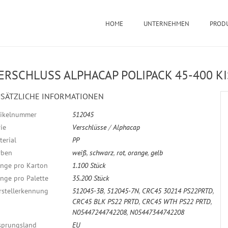
HOME
UNTERNEHMEN
PROD
ERSCHLUSS ALPHACAP POLIPACK 45-400 KI
SÄTZLICHE INFORMATIONEN
tikelnummer
512045
ie
Verschlüsse
/
Alphacap
terial
PP
rben
weiß
,
schwarz
,
rot
,
orange
,
gelb
nge pro Karton
1.100 Stück
nge pro Palette
35.200 Stück
rstellerkennung
512045-3B
,
512045-7N
,
CRC45 30214 PS22PRTD
,
CRC45 BLK PS22 PRTD
,
CRC45 WTH PS22 PRTD
,
N05447244742208
,
N05447344742208
sprungsland
EU