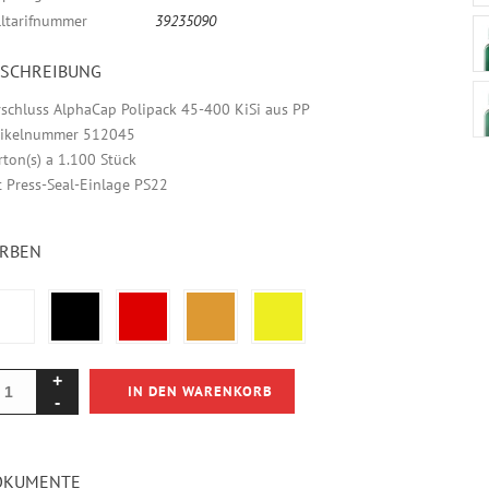
lltarifnummer
39235090
ESCHREIBUNG
rschluss AlphaCap Polipack 45-400 KiSi aus PP
tikelnummer 512045
rton(s) a 1.100 Stück
t Press-Seal-Einlage PS22
ARBEN
IN DEN WARENKORB
OKUMENTE