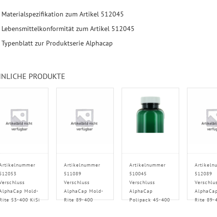
Materialspezifikation zum Artikel 512045
Lebensmittelkonformität zum Artikel 512045
Typenblatt zur Produktserie Alphacap
NLICHE PRODUKTE
Artikelnummer
Artikelnummer
Artikelnummer
Artikeln
512053
511089
510045
512089
Verschluss
Verschluss
Verschluss
Verschlu
AlphaCap Mold-
AlphaCap Mold-
AlphaCap
AlphaCa
Rite 53-400 KiSi
Rite 89-400
Polipack 45-400
Rite 89-