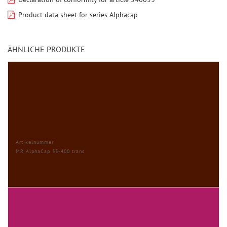
Product data sheet for series Alphacap
ÄHNLICHE PRODUKTE
Artikelnummer
MR AlphaCap 33-400 trans