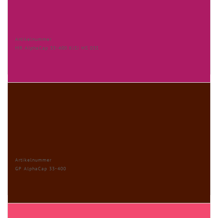
Artikelnummer
MR AlphaCap 33-400 KiSi HS 035
Artikelnummer
GP AlphaCap 33-400