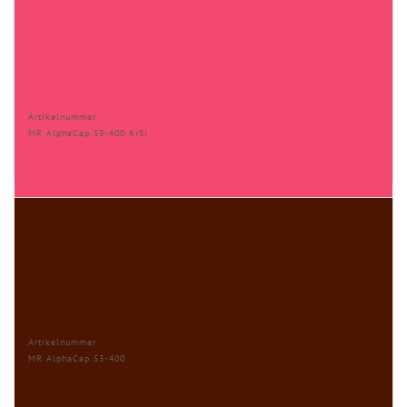
Artikelnummer
MR AlphaCap 53-400 KiSi
Artikelnummer
MR AlphaCap 53-400