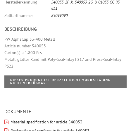
Herstellerkennung
540053-2F-X
,
540053-2G
,
U 01053 CC-93-
831
Zolltarifnummer
83099090
BESCHREIBUNG
PW AlphaCap 53-400 Metall
Article number 540053
Carton(s) a 1.800 Pcs
Metall, glatter Rand mit Poly-Seal-Inlay F217 and Press-Seal-Inlay
PS22
DIESES PRODUKT IST DERZEIT NICHT VORRÄTIG UND
NICHT VERFÜGBAR.
DOKUMENTE
Material specification for article 540053
Declaration of conformity for article 540053