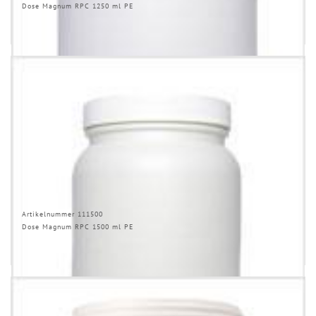
Dose Magnum RPC 1250 ml PE
Artikelnummer 111500
Dose Magnum RPC 1500 ml PE