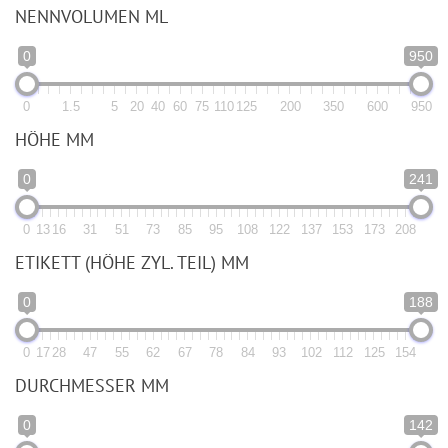
NENNVOLUMEN ML
0
950
0
1.5
5
20
40
60
75
110
125
200
350
600
950
HÖHE MM
0
241
0
13
16
31
51
73
85
95
108
122
137
153
173
208
ETIKETT (HÖHE ZYL. TEIL) MM
0
188
0
17
28
47
55
62
67
78
84
93
102
112
125
154
DURCHMESSER MM
0
142