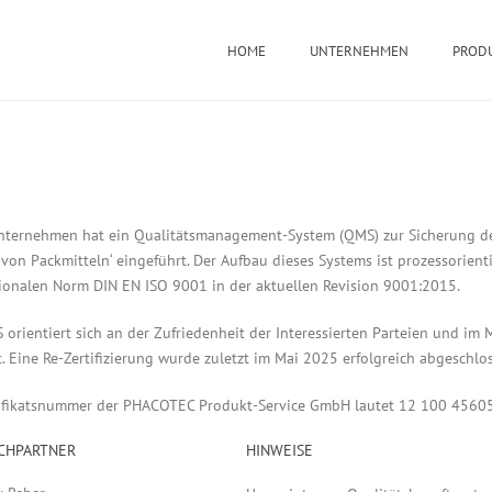
HOME
UNTERNEHMEN
PROD
nternehmen hat ein Qualitätsmanagement-System (QMS) zur Sicherung der
 von Packmitteln‘ eingeführt. Der Aufbau dieses Systems ist prozessorienti
tionalen Norm DIN EN ISO 9001 in der aktuellen Revision 9001:2015.
orientiert sich an der Zufriedenheit der Interessierten Parteien und im
t. Eine Re-Zertifizierung wurde zuletzt im Mai 2025 erfolgreich abgeschlo
tifikatsnummer der PHACOTEC Produkt-Service GmbH lautet 12 100 4560
CHPARTNER
HINWEISE