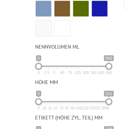
NENNVOLUMEN ML
0
950
0
1.5
5
40
75
125
200
350
600
950
HÖHE MM
0
241
0
16
31
51
73
85
95
108
122
137
153
173
208
ETIKETT (HÖHE ZYL. TEIL) MM
0
188