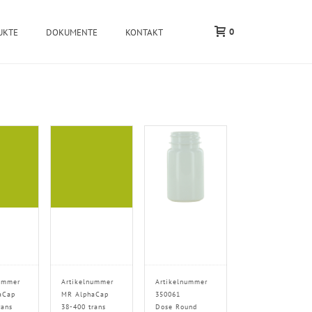
0
UKTE
DOKUMENTE
KONTAKT
ummer
Artikelnummer
Artikelnummer
aCap
MR AlphaCap
350061
rans
38-400 trans
Dose Round