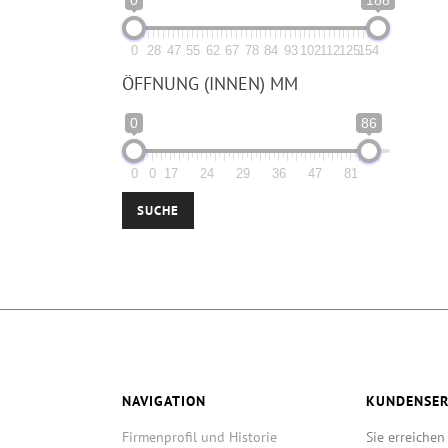
0
28
47
55
62
67
78
84
93
102
112
125
154
ÖFFNUNG (INNEN) MM
0
86
0
0
17
24
29
36
47
81
SUCHE
NAVIGATION
KUNDENSER
Firmenprofil und Historie
Sie erreichen