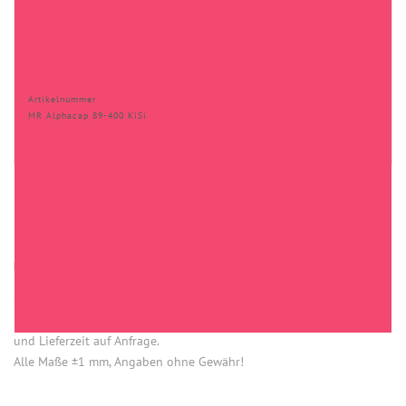
Artikelnummer
MR Alphacap 89-400 KiSi
HINWEISE
Öffnung (innen) = Öffnung bei aufgesetztem Verschluss.
Einige Artikel dieser Serie sind keine Lagerware. Mindestmengen
und Lieferzeit auf Anfrage.
Alle Maße ±1 mm, Angaben ohne Gewähr!