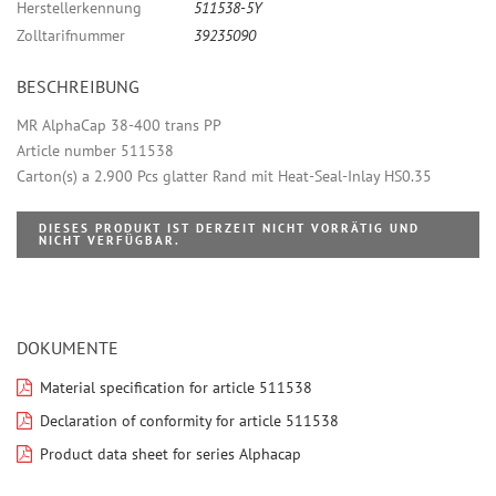
Herstellerkennung
511538-5Y
Zolltarifnummer
39235090
BESCHREIBUNG
MR AlphaCap 38-400 trans PP
Article number 511538
Carton(s) a 2.900 Pcs glatter Rand mit Heat-Seal-Inlay HS0.35
DIESES PRODUKT IST DERZEIT NICHT VORRÄTIG UND
NICHT VERFÜGBAR.
DOKUMENTE
Material specification for article 511538
Declaration of conformity for article 511538
Product data sheet for series Alphacap