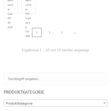
keln
keln
umm
umm
er
er
Cap
MR
GP
Alph
34
aCa
SAN
p
70-
→
1
2
3
400
Ergebnisse 1 – 20 von 59 werden angezeigt
PRODUKTKATEGORIE
Produktkategorie