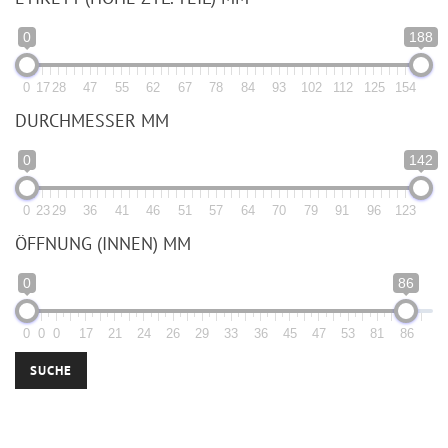
0
188
0
17
28
47
55
62
67
78
84
93
102
112
125
154
DURCHMESSER MM
0
142
0
23
29
36
41
46
51
57
64
70
79
91
96
123
ÖFFNUNG (INNEN) MM
0
86
0
0
0
17
21
24
26
29
33
36
45
47
53
81
86
SUCHE