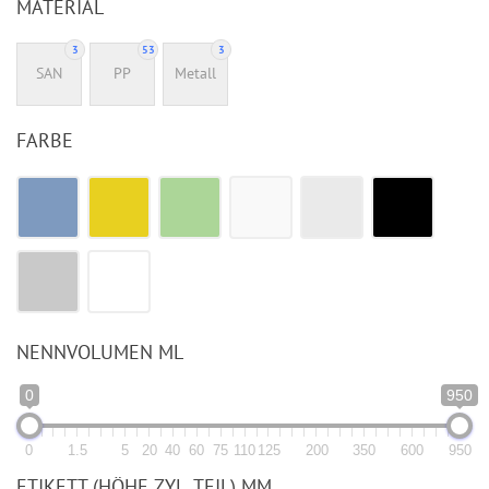
MATERIAL
3
53
3
SAN
PP
Metall
FARBE
NENNVOLUMEN ML
0
950
0
1.5
5
20
40
60
75
110
125
200
350
600
950
ETIKETT (HÖHE ZYL. TEIL) MM