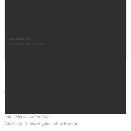
Artikelnummer
MR AlphaCap 120-400
HINWEISE
Öffnung (innen) = Öffnung bei aufgesetztem Verschluss.
Einige Artikel dieser Serie sind keine Lagerware. Mindestmengen
und Lieferzeit auf Anfrage.
Alle Maße ±1 mm, Angaben ohne Gewähr!