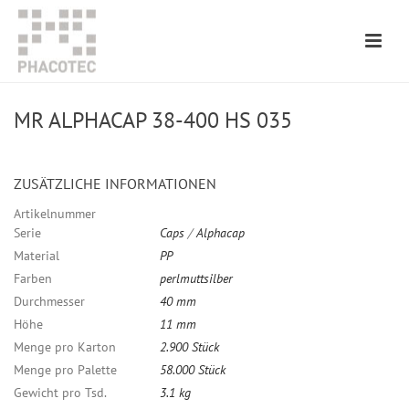
MR ALPHACAP 38-400 HS 035
ZUSÄTZLICHE INFORMATIONEN
Artikelnummer
Serie
Caps
/
Alphacap
Material
PP
Farben
perlmuttsilber
Durchmesser
40 mm
Höhe
11 mm
Menge pro Karton
2.900 Stück
Menge pro Palette
58.000 Stück
Gewicht pro Tsd.
3.1 kg