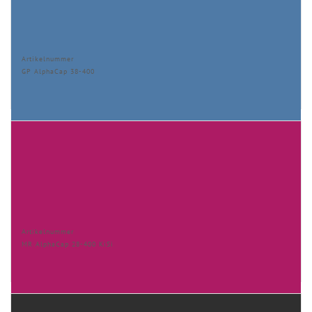
Artikelnummer
GP AlphaCap 38-400
Artikelnummer
MR AlphaCap 28-400 KiSi