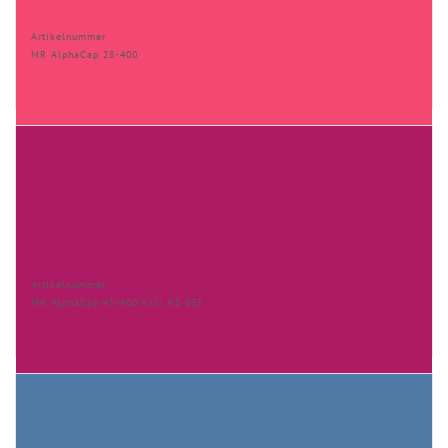
Artikelnummer
MR AlphaCap 28-400
Artikelnummer
MR AlphaCap 45-400 KiSi HS 035