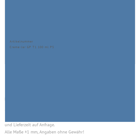
Artikelnummer
Creme-Jar GP T1 100 ml PS
HINWEISE
Öffnung (innen) = Öffnung bei aufgesetztem Verschluss.
Einige Artikel dieser Serie sind keine Lagerware. Mindestmengen
und Lieferzeit auf Anfrage.
Alle Maße ±1 mm, Angaben ohne Gewähr!