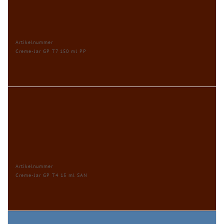
Artikelnummer
Creme-Jar GP T7 150 ml PP
Artikelnummer
Creme-Jar GP T4 15 ml SAN