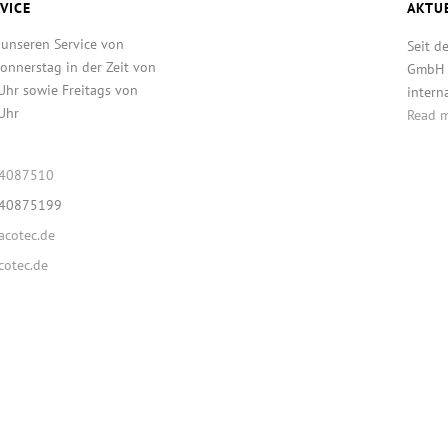
VICE
AKTU
 unseren Service von
Seit d
onnerstag in der Zeit von
GmbH T
Uhr sowie Freitags von
intern
Uhr
Read 
64087510
640875199
cotec.de
otec.de