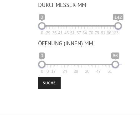
DURCHMESSER MM
0
142
0
29
36
41
46
51
57
64
70
79
91
96
123
ÖFFNUNG (INNEN) MM
0
86
0
0
17
24
29
36
47
81
SUCHE