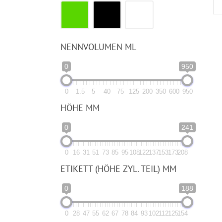
NENNVOLUMEN ML
0
950
0
1.5
5
40
75
125
200
350
600
950
HÖHE MM
0
241
0
16
31
51
73
85
95
108
122
137
153
173
208
ETIKETT (HÖHE ZYL. TEIL) MM
0
188
0
28
47
55
62
67
78
84
93
102
112
125
154