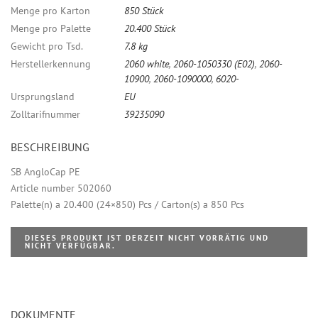
Menge pro Karton
850 Stück
Menge pro Palette
20.400 Stück
Gewicht pro Tsd.
7.8 kg
Herstellerkennung
2060 white
,
2060-1050330 (E02)
,
2060-
10900
,
2060-1090000
,
6020-
Ursprungsland
EU
Zolltarifnummer
39235090
BESCHREIBUNG
SB AngloCap PE
Article number 502060
Palette(n) a 20.400 (24×850) Pcs / Carton(s) a 850 Pcs
DIESES PRODUKT IST DERZEIT NICHT VORRÄTIG UND
NICHT VERFÜGBAR.
DOKUMENTE