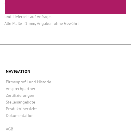
Öffnung (innen) = Öffnung bei aufgesetztem Verschluss.
Einige Artikel dieser Serie sind keine Lagerware. Mindestmengen
und Lieferzeit auf Anfrage.
Alle Maße ±1 mm, Angaben ohne Gewähr!
NAVIGATION
Firmenprofil und Historie
Ansprechpartner
Zertifizierungen
Stellenangebote
Produktübersicht
Dokumentation
AGB