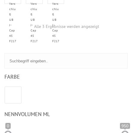
Vers
Vers
Vers
chlu
chlu
chlu
ß
ß
ß
UB
UB
UB
J-
J-
J-
Alle 3 Ergebnisse werden angezeigt
Cap
Cap
Cap
45
45
45
F217
F217
F217
FARBE
NENNVOLUMEN ML
0
950