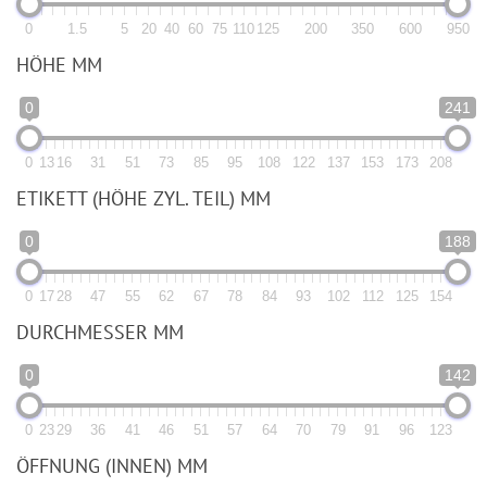
0
1.5
5
20
40
60
75
110
125
200
350
600
950
HÖHE MM
0
241
0
13
16
31
51
73
85
95
108
122
137
153
173
208
ETIKETT (HÖHE ZYL. TEIL) MM
0
188
0
17
28
47
55
62
67
78
84
93
102
112
125
154
DURCHMESSER MM
0
142
0
23
29
36
41
46
51
57
64
70
79
91
96
123
ÖFFNUNG (INNEN) MM