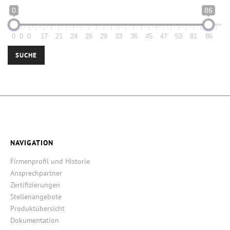
0
86
0
0
0
17
21
24
26
29
33
36
45
47
53
81
86
SUCHE
NAVIGATION
Firmenprofil und Historie
Ansprechpartner
Zertifizierungen
Stellenangebote
Produktübersicht
Dokumentation