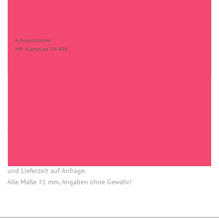
Artikelnummer
MR AlphaCap 89-400
HINWEISE
Öffnung (innen) = Öffnung bei aufgesetztem Verschluss.
Einige Artikel dieser Serie sind keine Lagerware. Mindestmengen
und Lieferzeit auf Anfrage.
Alle Maße ±1 mm, Angaben ohne Gewähr!