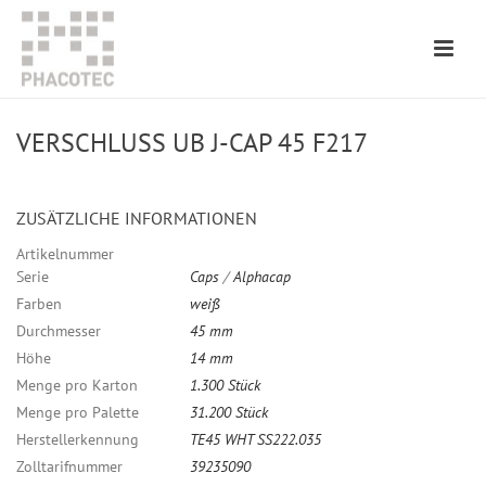
VERSCHLUSS UB J-CAP 45 F217
ZUSÄTZLICHE INFORMATIONEN
Artikelnummer
Serie
Caps
/
Alphacap
Farben
weiß
Durchmesser
45 mm
Höhe
14 mm
Menge pro Karton
1.300 Stück
Menge pro Palette
31.200 Stück
Herstellerkennung
TE45 WHT SS222.035
Zolltarifnummer
39235090