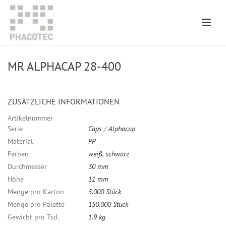
MR ALPHACAP 28-400
ZUSÄTZLICHE INFORMATIONEN
Artikelnummer
Serie
Caps
/
Alphacap
Material
PP
Farben
weiß
,
schwarz
Durchmesser
30 mm
Höhe
11 mm
Menge pro Karton
5.000 Stück
Menge pro Palette
150.000 Stück
Gewicht pro Tsd.
1.9 kg