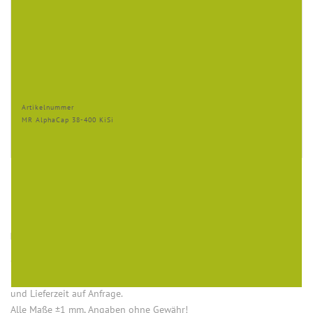
Artikelnummer
MR AlphaCap 38-400 KiSi
HINWEISE
Öffnung (innen) = Öffnung bei aufgesetztem Verschluss.
Einige Artikel dieser Serie sind keine Lagerware. Mindestmengen
und Lieferzeit auf Anfrage.
Alle Maße ±1 mm, Angaben ohne Gewähr!