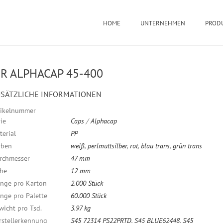
HOME
UNTERNEHMEN
PROD
R ALPHACAP 45-400
SÄTZLICHE INFORMATIONEN
tikelnummer
ie
Caps
/
Alphacap
terial
PP
rben
weiß
,
perlmuttsilber
,
rot
,
blau trans
,
grün trans
rchmesser
47 mm
he
12 mm
nge pro Karton
2.000 Stück
nge pro Palette
60.000 Stück
wicht pro Tsd.
3.97 kg
rstellerkennung
S45 72314 PS22PRTD
,
S45 BLUE62448
,
S45