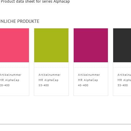
Product data sheet for series Alphacap
NLICHE PRODUKTE
Artikelnummer
Artikelnummer
Artikelnummer
Artikeln
MR AlphaCap
MR AlphaCap
MR AlphaCap
MR Alph
28-400
53-400
45-400
33-400