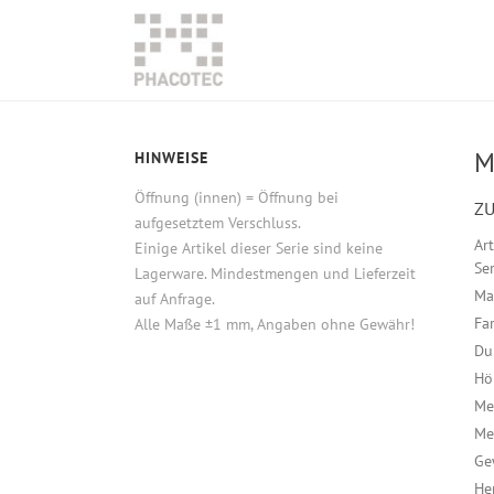
M
HINWEISE
Öffnung (innen) = Öffnung bei
ZU
aufgesetztem Verschluss.
Ar
Einige Artikel dieser Serie sind keine
Ser
Lagerware. Mindestmengen und Lieferzeit
Ma
auf Anfrage.
Fa
Alle Maße ±1 mm, Angaben ohne Gewähr!
Du
Hö
Me
Me
Ge
He