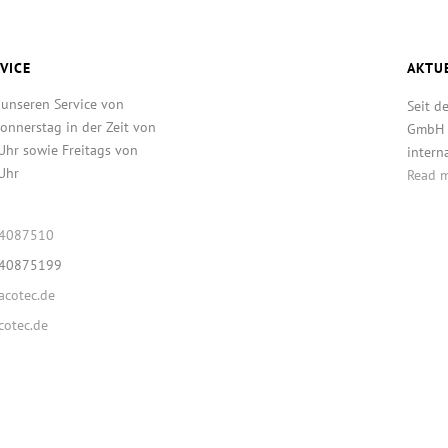
VICE
AKTU
 unseren Service von
Seit d
onnerstag in der Zeit von
GmbH T
Uhr sowie Freitags von
intern
Uhr
Read 
64087510
640875199
cotec.de
otec.de