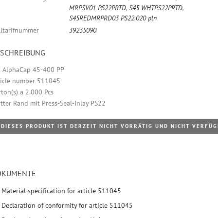
MRPSV01 PS22PRTD
,
S45 WHTPS22PRTD
,
S45REDMRPRD03 PS22.020 pln
lltarifnummer
39235090
ESCHREIBUNG
 AlphaCap 45-400 PP
ticle number 511045
rton(s) a 2.000 Pcs
atter Rand mit Press-Seal-Inlay PS22
DIESES PRODUKT IST DERZEIT NICHT VORRÄTIG UND NICHT VERFÜ
OKUMENTE
Material specification for article 511045
Declaration of conformity for article 511045