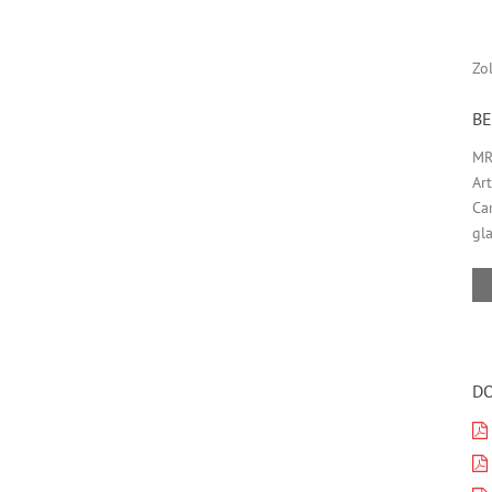
Zo
B
MR
Ar
Ca
gl
D