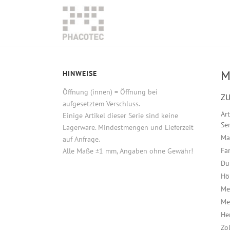
M
HINWEISE
Öffnung (innen) = Öffnung bei
ZU
aufgesetztem Verschluss.
Ar
Einige Artikel dieser Serie sind keine
Ser
Lagerware. Mindestmengen und Lieferzeit
Ma
auf Anfrage.
Fa
Alle Maße ±1 mm, Angaben ohne Gewähr!
Du
Hö
Me
Me
He
Zo