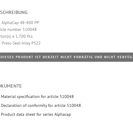
ESCHREIBUNG
 AlphaCap 48-400 PP
ticle number 510048
rton(s) a 1.700 Pcs
t Press-Seal-Inlay PS22
DIESES PRODUKT IST DERZEIT NICHT VORRÄTIG UND NICHT VERFÜ
OKUMENTE
Material specification for article 510048
Declaration of conformity for article 510048
Product data sheet for series Alphacap