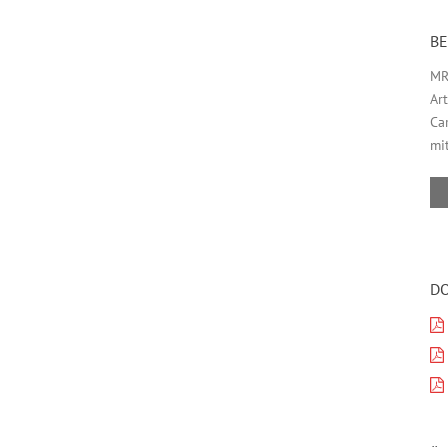
B
MR
Ar
Ca
mi
D