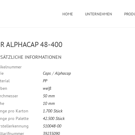
HOME
UNTERNEHMEN
PROD
R ALPHACAP 48-400
SÄTZLICHE INFORMATIONEN
tikelnummer
ie
Caps
/
Alphacap
terial
PP
rben
weiß
rchmesser
50 mm
he
10 mm
nge pro Karton
1.700 Stück
nge pro Palette
42.500 Stück
rstellerkennung
510048-00
lltarifnummer
39235090