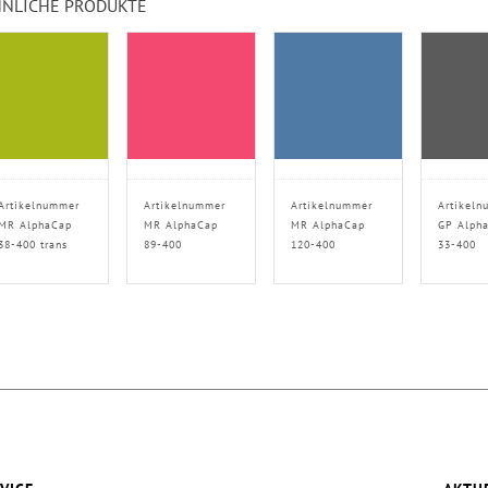
NLICHE PRODUKTE
Artikelnummer
Artikelnummer
Artikelnummer
Artikeln
MR AlphaCap
MR AlphaCap
MR AlphaCap
GP Alph
38-400 trans
89-400
120-400
33-400