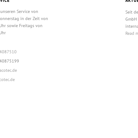
VICE
AKTU
 unseren Service von
Seit d
onnerstag in der Zeit von
GmbH T
Uhr sowie Freitags von
intern
Uhr
Read 
64087510
640875199
cotec.de
otec.de