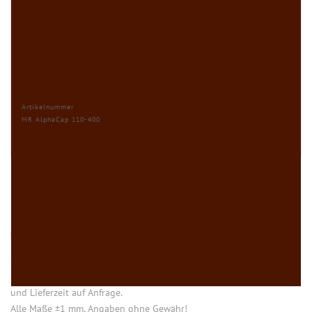
Artikelnummer
MR AlphaCap 110-400
HINWEISE
Öffnung (innen) = Öffnung bei aufgesetztem Verschluss.
Einige Artikel dieser Serie sind keine Lagerware. Mindestmengen
und Lieferzeit auf Anfrage.
Alle Maße ±1 mm, Angaben ohne Gewähr!