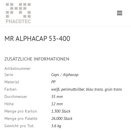
MR ALPHACAP 53-400
ZUSÄTZLICHE INFORMATIONEN
Artikelnummer
Serie
Caps
/
Alphacap
Material
PP
Farben
weiß
,
perlmuttsilber
,
blau trans
,
grün trans
Durchmesser
55 mm
Höhe
12 mm
Menge pro Karton
1.300 Stück
Menge pro Palette
26.000 Stück
Gewicht pro Tsd.
5.6 kg