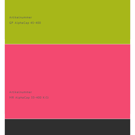
Artikelnummer
GP AlphaCap 45-400
Artikelnummer
MR AlphaCap 33-400 KiSi