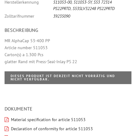
Herstellerkennung
511053-00
,
511053-5Y
,
S53 72314
PS22PRTD
,
S53SLV32248 PS22PRTD
Zolltarifnummer
39235090
BESCHREIBUNG
MR AlphaCap 53-400 PP
Article number 511053
Carton(s) a 1.300 Pcs
glatter Rand mit Press-Seal-Inlay PS 22
DIESES PRODUKT IST DERZEIT NICHT VORRÄTIG UND
NICHT VERFÜGBAR.
DOKUMENTE
Material specification for article 511053
Declaration of conformity for article 511053