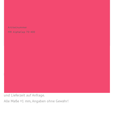
Artikelnummer
MR AlphaCap 70-400
HINWEISE
Öffnung (innen) = Öffnung bei aufgesetztem Verschluss.
Einige Artikel dieser Serie sind keine Lagerware. Mindestmengen
und Lieferzeit auf Anfrage.
Alle Maße ±1 mm, Angaben ohne Gewähr!