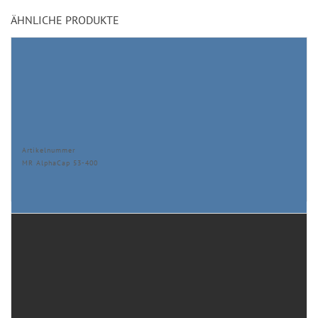
ÄHNLICHE PRODUKTE
Artikelnummer
MR AlphaCap 53-400