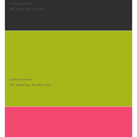
Artikelnummer
MR AlphaCap 110-400
Artikelnummer
MR AlphaCap 38-400 trans