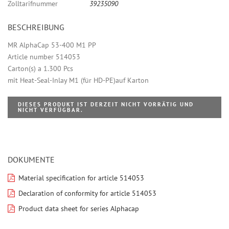
Zolltarifnummer
39235090
BESCHREIBUNG
MR AlphaCap 53-400 M1 PP
Article number 514053
Carton(s) a 1.300 Pcs
mit Heat-Seal-Inlay M1 (für HD-PE)auf Karton
DIESES PRODUKT IST DERZEIT NICHT VORRÄTIG UND
NICHT VERFÜGBAR.
DOKUMENTE
Material specification for article 514053
Declaration of conformity for article 514053
Product data sheet for series Alphacap