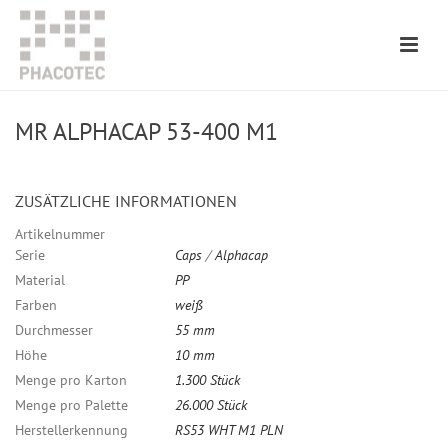
MR ALPHACAP 53-400 M1
ZUSÄTZLICHE INFORMATIONEN
Artikelnummer
Serie
Caps
/
Alphacap
Material
PP
Farben
weiß
Durchmesser
55 mm
Höhe
10 mm
Menge pro Karton
1.300 Stück
Menge pro Palette
26.000 Stück
Herstellerkennung
RS53 WHT M1 PLN