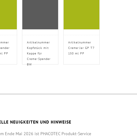
ummer
Artikelnummer
Artikelnummer
pender
Kopfstück mit
Creme-Jar GP T7
ml PP
Kappe für
150 ml PP
Creme-Spender
BW
ELLE NEUIGKEITEN UND HINWEISE
em Ende Mai 2026 ist PHACOTEC Produkt-Service