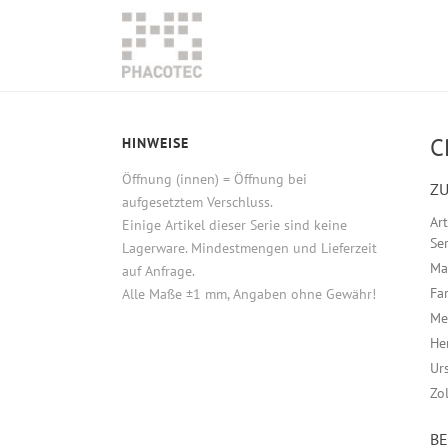
C
HINWEISE
Öffnung (innen) = Öffnung bei
ZU
aufgesetztem Verschluss.
Ar
Einige Artikel dieser Serie sind keine
Ser
Lagerware. Mindestmengen und Lieferzeit
Ma
auf Anfrage.
Fa
Alle Maße ±1 mm, Angaben ohne Gewähr!
Me
He
Ur
Zo
B