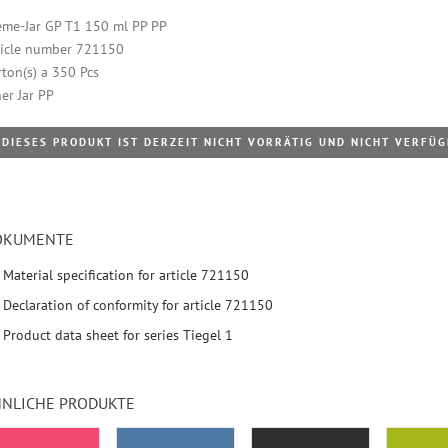
eme-Jar GP T1 150 ml PP PP
ticle number 721150
rton(s) a 350 Pcs
er Jar PP
DIESES PRODUKT IST DERZEIT NICHT VORRÄTIG UND NICHT VERFÜ
OKUMENTE
Material specification for article 721150
Declaration of conformity for article 721150
Product data sheet for series Tiegel 1
NLICHE PRODUKTE