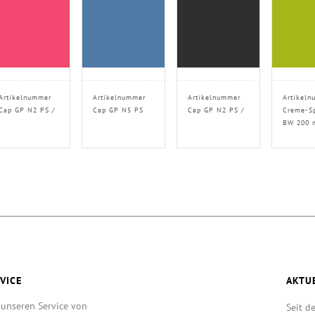
Artikelnummer
Artikelnummer
Artikelnummer
Artikeln
Cap GP N2 PS /
Cap GP N5 PS
Cap GP N2 PS /
Creme-S
BW 200 
VICE
AKTU
 unseren Service von
Seit d