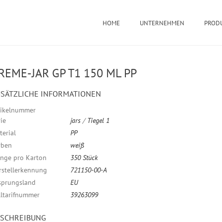
HOME
UNTERNEHMEN
PROD
REME-JAR GP T1 150 ML PP
SÄTZLICHE INFORMATIONEN
tikelnummer
ie
jars
/
Tiegel 1
terial
PP
rben
weiß
nge pro Karton
350 Stück
rstellerkennung
721150-00-A
sprungsland
EU
lltarifnummer
39263099
ESCHREIBUNG