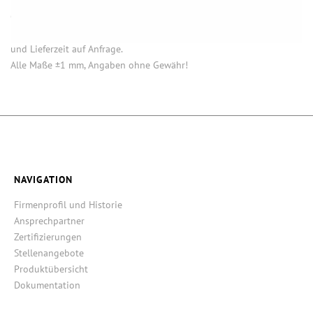
Öffnung (innen) = Öffnung bei aufgesetztem Verschluss.
Einige Artikel dieser Serie sind keine Lagerware. Mindestmengen
und Lieferzeit auf Anfrage.
Alle Maße ±1 mm, Angaben ohne Gewähr!
NAVIGATION
Firmenprofil und Historie
Ansprechpartner
Zertifizierungen
Stellenangebote
Produktübersicht
Dokumentation