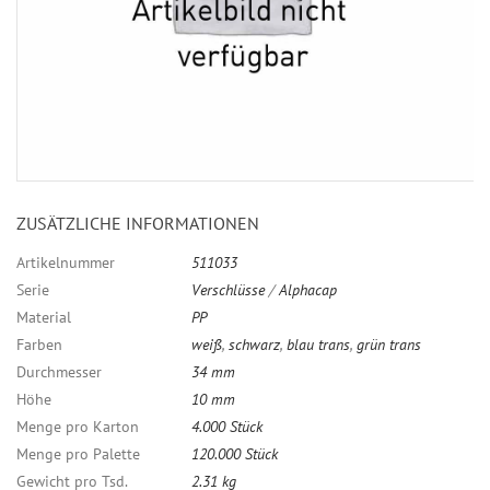
ZUSÄTZLICHE INFORMATIONEN
Artikelnummer
511033
Serie
Verschlüsse
/
Alphacap
Material
PP
Farben
weiß
,
schwarz
,
blau trans
,
grün trans
Durchmesser
34 mm
Höhe
10 mm
Menge pro Karton
4.000 Stück
Menge pro Palette
120.000 Stück
Gewicht pro Tsd.
2.31 kg