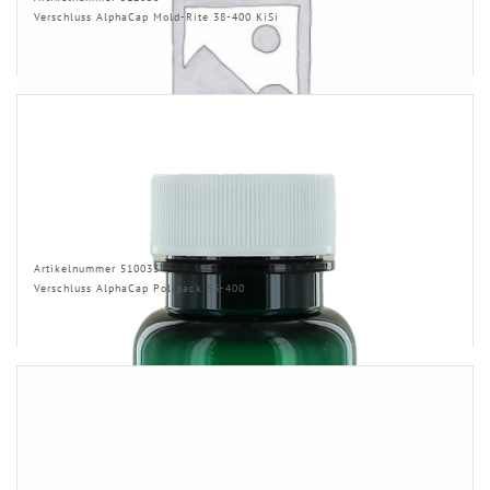
Verschluss AlphaCap Mold-Rite 38-400 KiSi
Artikelnummer 510033
Verschluss AlphaCap Polipack 33-400