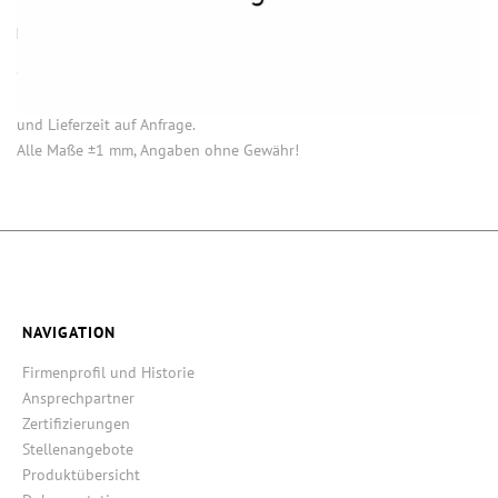
HINWEISE
Öffnung (innen) = Öffnung bei aufgesetztem Verschluss.
Einige Artikel dieser Serie sind keine Lagerware. Mindestmengen
und Lieferzeit auf Anfrage.
Alle Maße ±1 mm, Angaben ohne Gewähr!
NAVIGATION
Firmenprofil und Historie
Ansprechpartner
Zertifizierungen
Stellenangebote
Produktübersicht