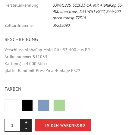
Herstellerkennung
33WPL22S
,
511033-1A
,
MR AlphaCap 33-
400 blau trans
,
S33 WHT PS22
,
S33-400
green transp 72314
Zolltarifnummer
39235090
BESCHREIBUNG
Verschluss AlphaCap Mold-Rite 33-400 aus PP
Artikelnummer 511033
Karton(s) a 4.000 Stück
glatter Rand mit Press-Seal-Einlage PS22
FARBEN
IN DEN WARENKORB