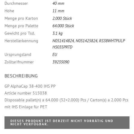
Durchmesser
40 mm
Höhe
11 mm
Menge pro Karton
2.000 Stück
Menge pro Palette
64.000 Stück
Gewicht pro Tsd.
3.1 kg
Herstellerkennung
N051414824
,
N051425824
,
RS38WHTPULP
HS035PRTD
Ursprungsland
EU
Zolltarifnummer
39235090
BESCHREIBUNG
GP AlphaCap 38-400 IHS PP
Article number 515038
Disposable pallet(n) a 64.000 (32×2.000) Pcs / Carton(s) a 2.000 Pcs
mit IHS Einlage für PET
DIESES PRODUKT IST DERZEIT NICHT VORRÄTIG UND
NICHT VERFÜGBAR.