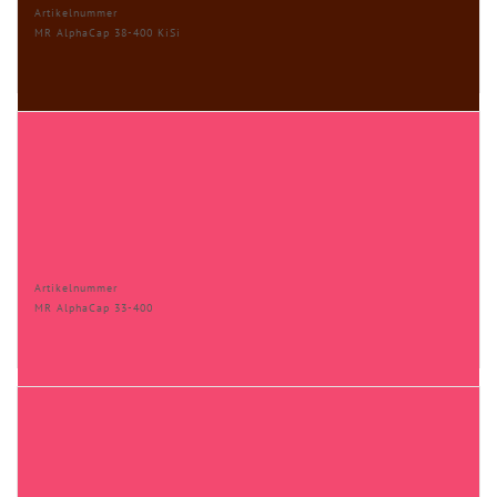
Artikelnummer
MR AlphaCap 38-400 KiSi
Artikelnummer
MR AlphaCap 33-400