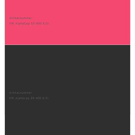
Artikelnummer
MR AlphaCap 53-400 KiSi
Artikelnummer
MR Alphacap 89-400 KiSi