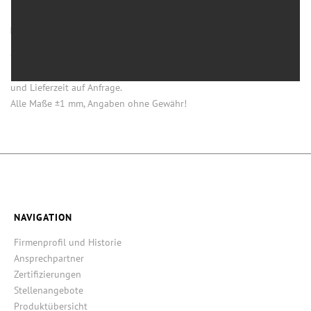
HINWEISE
Öffnung (innen) = Öffnung bei aufgesetztem Verschluss.
Einige Artikel dieser Serie sind keine Lagerware. Mindestmengen
und Lieferzeit auf Anfrage.
Alle Maße ±1 mm, Angaben ohne Gewähr!
NAVIGATION
Firmenprofil und Historie
Ansprechpartner
Zertifizierungen
Stellenangebote
Produktübersicht