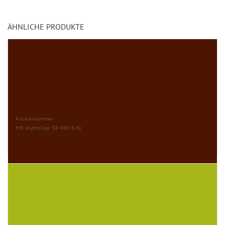
ÄHNLICHE PRODUKTE
Artikelnummer
MR AlphaCap 38-400 KiSi