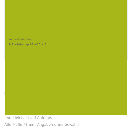
Artikelnummer
MR Alphacap 89-400 KiSi
HINWEISE
Öffnung (innen) = Öffnung bei aufgesetztem Verschluss.
Einige Artikel dieser Serie sind keine Lagerware. Mindestmengen
und Lieferzeit auf Anfrage.
Alle Maße ±1 mm, Angaben ohne Gewähr!