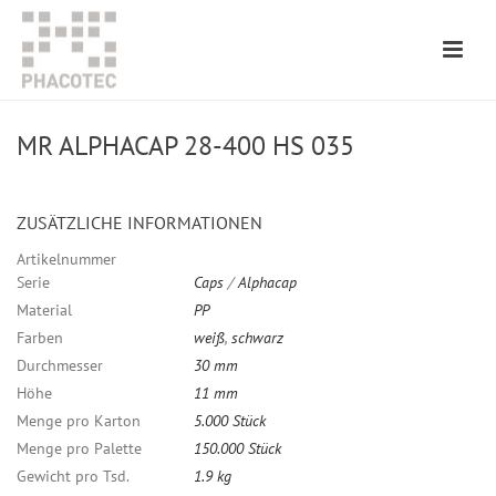
MR ALPHACAP 28-400 HS 035
ZUSÄTZLICHE INFORMATIONEN
Artikelnummer
Serie
Caps
/
Alphacap
Material
PP
Farben
weiß
,
schwarz
Durchmesser
30 mm
Höhe
11 mm
Menge pro Karton
5.000 Stück
Menge pro Palette
150.000 Stück
Gewicht pro Tsd.
1.9 kg