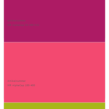
Artikelnummer
MR AlphaCap 33-400 KiSi
Artikelnummer
MR AlphaCap 100-400