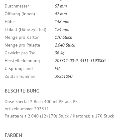
Durchmesser
67 mm
Öffnung (innen)
47 mm
Höhe
148 mm
Etikett (Höhe zyl. Teil)
124 mm
Menge pro Karton
170 Stück
Menge pro Palette
2.040 Stück
Gewicht pro Tsd.
36 kg
Herstellerkennung
203311-00-R
,
3311-3190000
Ursprungsland
EU
Zolltarifnummer
39231090
BESCHREIBUNG
Dose Special 2 Bech 400 ml PE aus PE
Artikelnummer 203311
Palette(n) a 2.040 (12×170) Stück / Karton(s) a 170 Stück
FARBEN